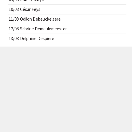
10/08
César Feys
11/08
Odilon Debeuckelaere
12/08
Sabrine Demeulemeester
13/08
Delphine Despiere
CONTACT
info@handbal-izegem.be
VOLG ONS