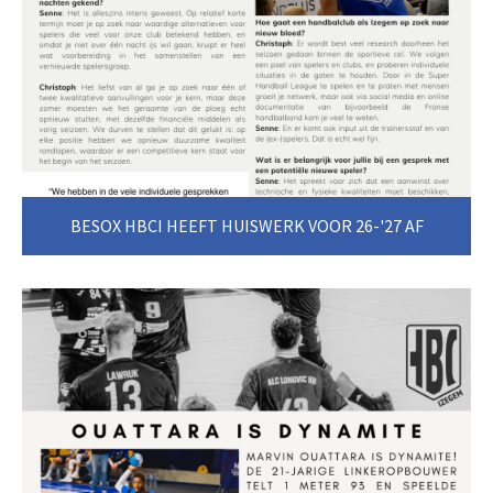
BESOX HBCI HEEFT HUISWERK VOOR 26-'27 AF