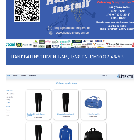
HANDBALINSTUIVEN J/M6, J/M8 EN J/M10 OP 4 & 5 SEPTEMBER
Handbalinstuiven voor alle jongens en meisjes van
geboortejaren 2022 tot 2017 in Sporthal De Krekel.
Kom vrijblijvend eens met ons meespelen en breng al
je vriendjes en vriendinnetjes mee. Niet vrij? Geen
probleem, je kan ook later nog es komen proberen.
Aanmelden kan vrijblijvend via de QR code of
HIER
Onze jeugdtrainers maken er een spetterende
activiteit van!
J/M6 - Geboortejaren 2021-2022: vrijdag 4
september 16u30-17u15