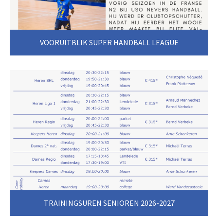
VOORUITBLIK SUPER HANDBALL LEAGUE
Na een succesvol seizoen in Super Handball League
moesten we afscheid nemen van een aantal spelers.
Onze Sportieve cel heeft schitterend werk en de
puzzel voor komend seizoen is nu gelegd. Een aantal
jeugdproducten zal doorstromen en we verwelkomen
volgende nieuwe spelers: Pierre Derudder, Bas
Verhoeven, Marvin Ouattara, Seth André, Maixent
Eveillard, Adrien Voglaire en Anzilani Housseine.
Volgend seizoen kunnen jullie dus opnieuw rekenen
op Blue-White-Dynamite!
Noteer alvast in jullie agenda de eerste thuismatch
op zaterdag 5 september (20u15) tegen Royal
FloraHolland HV Aalsmeer.
TRAININGSUREN SENIOREN 2026-2027