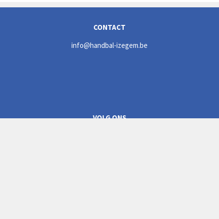
CONTACT
info@handbal-izegem.be
VOLG ONS
CLUBREGLEMENT