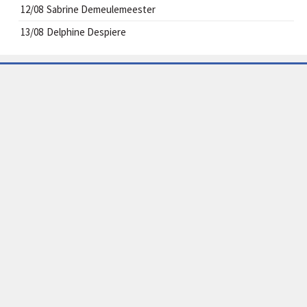
12/08
Sabrine Demeulemeester
13/08
Delphine Despiere
CONTACT
info@handbal-izegem.be
VOLG ONS