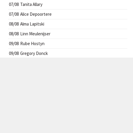
07/08
Tanita Allary
07/08
Alice Depoortere
08/08
Alma Lapitski
08/08
Linn Meulenijser
09/08
Rube Hostyn
09/08
Gregory Donck
10/08
César Feys
11/08
Odilon Debeuckelaere
12/08
Sabrine Demeulemeester
13/08
Delphine Despiere
CONTACT
info@handbal-izegem.be