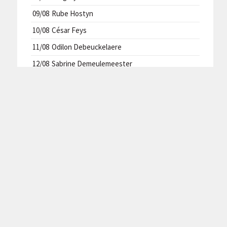
09/08
Rube Hostyn
10/08
César Feys
11/08
Odilon Debeuckelaere
12/08
Sabrine Demeulemeester
13/08
Delphine Despiere
CLUBREGLEMENT
Privacyverklaring