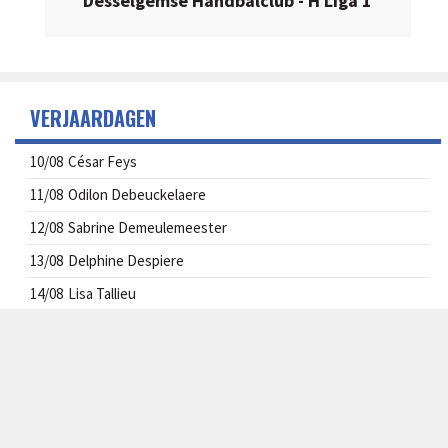
Desselgemse Handbalclub - H Liga 1
VERJAARDAGEN
10/08
César Feys
11/08
Odilon Debeuckelaere
12/08
Sabrine Demeulemeester
13/08
Delphine Despiere
14/08
Lisa Tallieu
16/08
Britt Vandommele
CONTACT