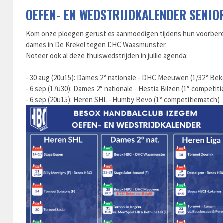
OEFEN- EN WEDSTRIJDKALENDER SENIO
Kom onze ploegen gerust es aanmoedigen tijdens hun voorber
dames in De Krekel tegen DHC Waasmunster.
Noteer ook al deze thuiswedstrijden in jullie agenda:
- 30 aug (20u15): Dames 2° nationale - DHC Meeuwen (1/32° Bek
- 6 sep (17u30): Dames 2° nationale - Hestia Bilzen (1° competit
- 6 sep (20u15): Heren SHL - Humby Bevo (1° competitiematch)