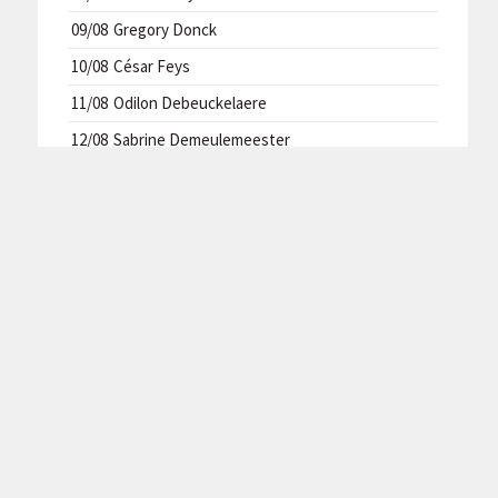
09/08
Gregory Donck
10/08
César Feys
11/08
Odilon Debeuckelaere
12/08
Sabrine Demeulemeester
13/08
Delphine Despiere
CLUBREGLEMENT
Privacyverklaring