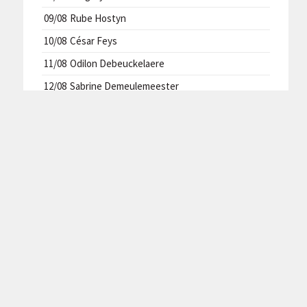
09/08
Rube Hostyn
10/08
César Feys
11/08
Odilon Debeuckelaere
12/08
Sabrine Demeulemeester
13/08
Delphine Despiere
CLUBREGLEMENT
Privacyverklaring