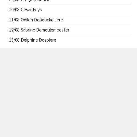
10/08
César Feys
11/08
Odilon Debeuckelaere
12/08
Sabrine Demeulemeester
13/08
Delphine Despiere
CONTACT
info@handbal-izegem.be
VOLG ONS